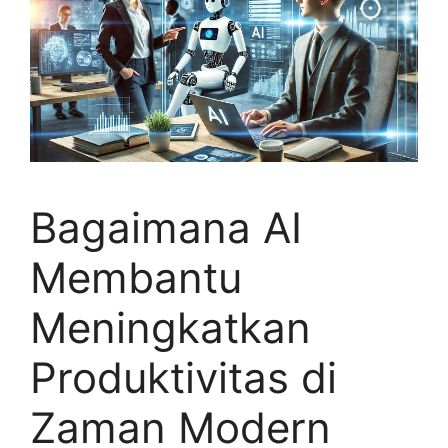
Bagaimana AI
Membantu
Meningkatkan
Produktivitas di
Zaman Modern