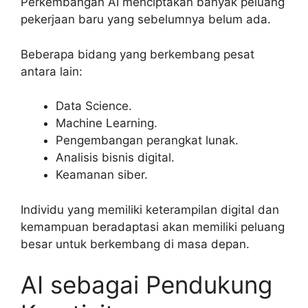
Perkembangan AI menciptakan banyak peluang
pekerjaan baru yang sebelumnya belum ada.
Beberapa bidang yang berkembang pesat
antara lain:
Data Science.
Machine Learning.
Pengembangan perangkat lunak.
Analisis bisnis digital.
Keamanan siber.
Individu yang memiliki keterampilan digital dan
kemampuan beradaptasi akan memiliki peluang
besar untuk berkembang di masa depan.
AI sebagai Pendukung