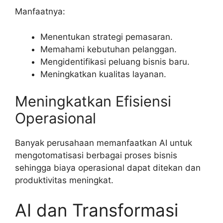
Manfaatnya:
Menentukan strategi pemasaran.
Memahami kebutuhan pelanggan.
Mengidentifikasi peluang bisnis baru.
Meningkatkan kualitas layanan.
Meningkatkan Efisiensi
Operasional
Banyak perusahaan memanfaatkan AI untuk
mengotomatisasi berbagai proses bisnis
sehingga biaya operasional dapat ditekan dan
produktivitas meningkat.
AI dan Transformasi