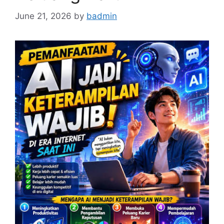
June 21, 2026
by
badmin