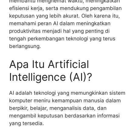
membantu menghemat waktu, meningkatkan
efisiensi kerja, serta mendukung pengambilan
keputusan yang lebih akurat. Oleh karena itu,
memahami peran AI dalam meningkatkan
produktivitas menjadi hal yang penting di
tengah perkembangan teknologi yang terus
berlangsung.
Apa Itu Artificial
Intelligence (AI)?
AI adalah teknologi yang memungkinkan sistem
komputer meniru kemampuan manusia dalam
berpikir, belajar, menganalisis data, dan
mengambil keputusan berdasarkan informasi
yang tersedia.