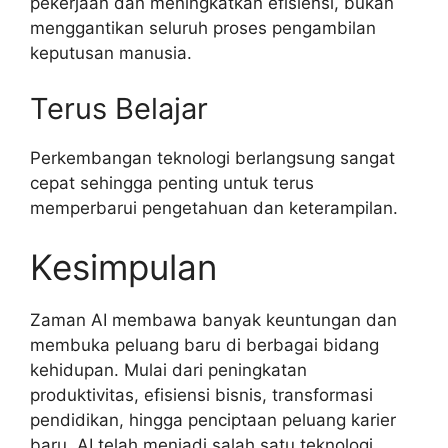
pekerjaan dan meningkatkan efisiensi, bukan
menggantikan seluruh proses pengambilan
keputusan manusia.
Terus Belajar
Perkembangan teknologi berlangsung sangat
cepat sehingga penting untuk terus
memperbarui pengetahuan dan keterampilan.
Kesimpulan
Zaman AI membawa banyak keuntungan dan
membuka peluang baru di berbagai bidang
kehidupan. Mulai dari peningkatan
produktivitas, efisiensi bisnis, transformasi
pendidikan, hingga penciptaan peluang karier
baru, AI telah menjadi salah satu teknologi