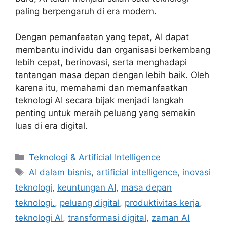
paling berpengaruh di era modern.
Dengan pemanfaatan yang tepat, AI dapat
membantu individu dan organisasi berkembang
lebih cepat, berinovasi, serta menghadapi
tantangan masa depan dengan lebih baik. Oleh
karena itu, memahami dan memanfaatkan
teknologi AI secara bijak menjadi langkah
penting untuk meraih peluang yang semakin
luas di era digital.
Categories
Teknologi & Artificial Intelligence
Tags
AI dalam bisnis
,
artificial intelligence
,
inovasi
teknologi
,
keuntungan AI
,
masa depan
teknologi.
,
peluang digital
,
produktivitas kerja
,
teknologi AI
,
transformasi digital
,
zaman AI