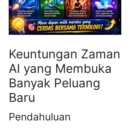
Keuntungan Zaman
AI yang Membuka
Banyak Peluang
Baru
Pendahuluan