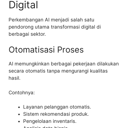
Digital
Perkembangan AI menjadi salah satu
pendorong utama transformasi digital di
berbagai sektor.
Otomatisasi Proses
AI memungkinkan berbagai pekerjaan dilakukan
secara otomatis tanpa mengurangi kualitas
hasil.
Contohnya:
Layanan pelanggan otomatis.
Sistem rekomendasi produk.
Pengelolaan inventaris.