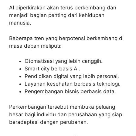
AI diperkirakan akan terus berkembang dan
menjadi bagian penting dari kehidupan
manusia.
Beberapa tren yang berpotensi berkembang di
masa depan meliputi:
Otomatisasi yang lebih canggih.
Smart city berbasis AI.
Pendidikan digital yang lebih personal.
Layanan kesehatan berbasis teknologi.
Pengembangan bisnis berbasis data.
Perkembangan tersebut membuka peluang
besar bagi individu dan perusahaan yang siap
beradaptasi dengan perubahan.