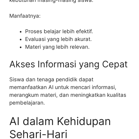
kebutuhan masing-masing siswa.
Manfaatnya:
Proses belajar lebih efektif.
Evaluasi yang lebih akurat.
Materi yang lebih relevan.
Akses Informasi yang Cepat
Siswa dan tenaga pendidik dapat
memanfaatkan AI untuk mencari informasi,
merangkum materi, dan meningkatkan kualitas
pembelajaran.
AI dalam Kehidupan
Sehari-Hari