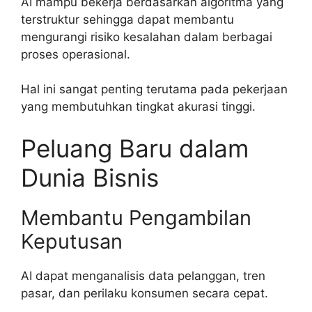
AI mampu bekerja berdasarkan algoritma yang
terstruktur sehingga dapat membantu
mengurangi risiko kesalahan dalam berbagai
proses operasional.
Hal ini sangat penting terutama pada pekerjaan
yang membutuhkan tingkat akurasi tinggi.
Peluang Baru dalam
Dunia Bisnis
Membantu Pengambilan
Keputusan
AI dapat menganalisis data pelanggan, tren
pasar, dan perilaku konsumen secara cepat.