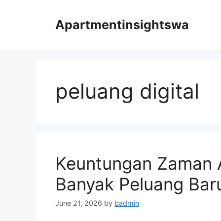
Skip
to
Apartmentinsightswa
content
peluang digital
Keuntungan Zaman 
Banyak Peluang Bar
June 21, 2026
by
badmin