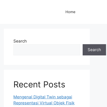
Home
Search
Search
Recent Posts
Mengenal Digital Twin sebagai
Representasi Virtual Objek Fisik