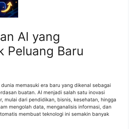
an AI yang
 Peluang Baru
dunia memasuki era baru yang dikenal sebagai
cerdasan buatan. AI menjadi salah satu inovasi
, mulai dari pendidikan, bisnis, kesehatan, hingga
am mengolah data, menganalisis informasi, dan
omatis membuat teknologi ini semakin banyak