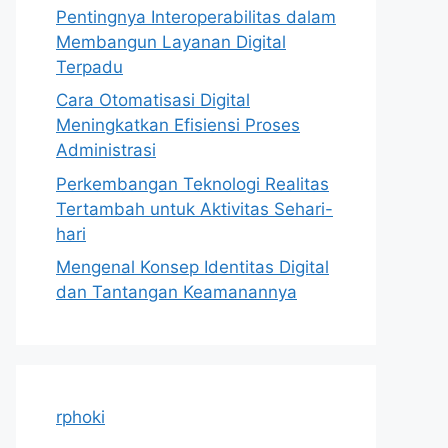
Pentingnya Interoperabilitas dalam
Membangun Layanan Digital
Terpadu
Cara Otomatisasi Digital
Meningkatkan Efisiensi Proses
Administrasi
Perkembangan Teknologi Realitas
Tertambah untuk Aktivitas Sehari-
hari
Mengenal Konsep Identitas Digital
dan Tantangan Keamanannya
rphoki