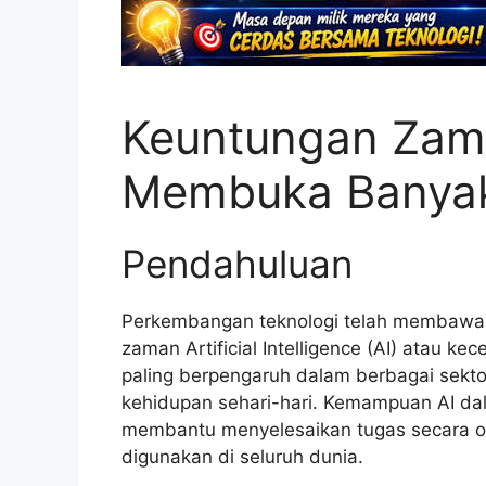
Keuntungan Zam
Membuka Banyak
Pendahuluan
Perkembangan teknologi telah membawa 
zaman Artificial Intelligence (AI) atau ke
paling berpengaruh dalam berbagai sektor
kehidupan sehari-hari. Kemampuan AI dal
membantu menyelesaikan tugas secara ot
digunakan di seluruh dunia.