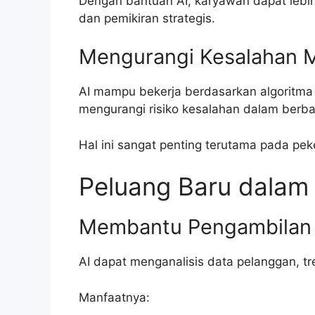
Dengan bantuan AI, karyawan dapat lebi
dan pemikiran strategis.
Mengurangi Kesalahan 
AI mampu bekerja berdasarkan algoritma
mengurangi risiko kesalahan dalam berba
Hal ini sangat penting terutama pada pek
Peluang Baru dalam 
Membantu Pengambilan
AI dapat menganalisis data pelanggan, tr
Manfaatnya: