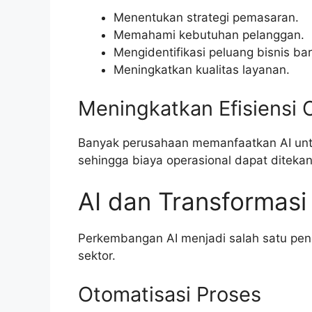
Menentukan strategi pemasaran.
Memahami kebutuhan pelanggan.
Mengidentifikasi peluang bisnis bar
Meningkatkan kualitas layanan.
Meningkatkan Efisiensi 
Banyak perusahaan memanfaatkan AI untu
sehingga biaya operasional dapat ditekan
AI dan Transformasi 
Perkembangan AI menjadi salah satu pend
sektor.
Otomatisasi Proses