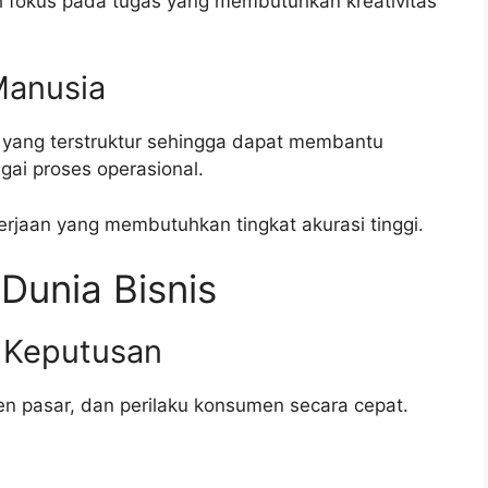
h fokus pada tugas yang membutuhkan kreativitas
Manusia
 yang terstruktur sehingga dapat membantu
gai proses operasional.
erjaan yang membutuhkan tingkat akurasi tinggi.
Dunia Bisnis
 Keputusan
en pasar, dan perilaku konsumen secara cepat.