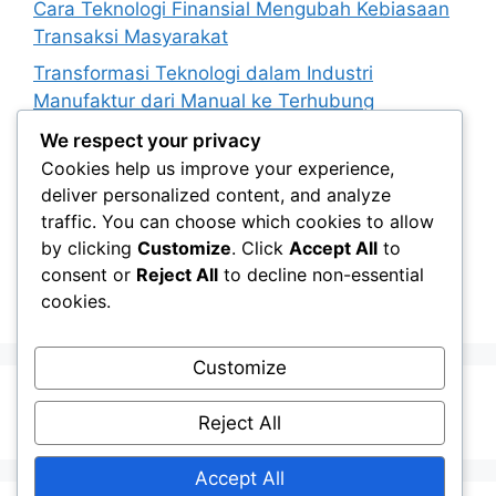
Cara Teknologi Finansial Mengubah Kebiasaan
Transaksi Masyarakat
Transformasi Teknologi dalam Industri
Manufaktur dari Manual ke Terhubung
Mengenal Digital Twin sebagai Representasi
We respect your privacy
Virtual Objek Fisik
Cookies help us improve your experience,
deliver personalized content, and analyze
Pentingnya Interoperabilitas dalam Membangun
traffic. You can choose which cookies to allow
Layanan Digital Terpadu
by clicking
Customize
. Click
Accept All
to
Cara Otomatisasi Digital Meningkatkan Efisiensi
consent or
Reject All
to decline non-essential
Proses Administrasi
cookies.
Customize
rphoki
Reject All
Accept All