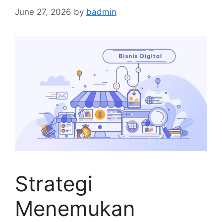
June 27, 2026
by
badmin
Strategi
Menemukan