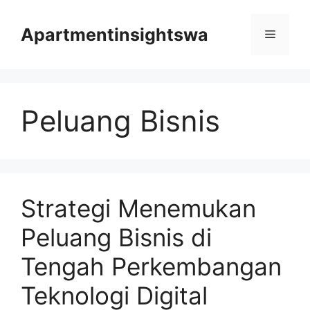
Skip
to
Apartmentinsightswa
Menu
content
Peluang Bisnis
Strategi Menemukan
Peluang Bisnis di
Tengah Perkembangan
Teknologi Digital