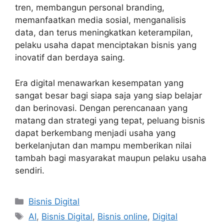
tren, membangun personal branding,
memanfaatkan media sosial, menganalisis
data, dan terus meningkatkan keterampilan,
pelaku usaha dapat menciptakan bisnis yang
inovatif dan berdaya saing.
Era digital menawarkan kesempatan yang
sangat besar bagi siapa saja yang siap belajar
dan berinovasi. Dengan perencanaan yang
matang dan strategi yang tepat, peluang bisnis
dapat berkembang menjadi usaha yang
berkelanjutan dan mampu memberikan nilai
tambah bagi masyarakat maupun pelaku usaha
sendiri.
Categories
Bisnis Digital
Tags
AI
,
Bisnis Digital
,
Bisnis online
,
Digital