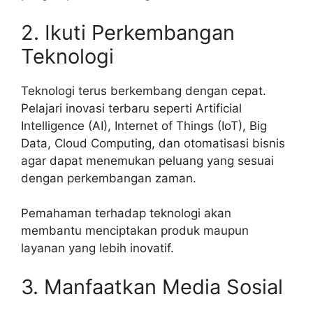
2. Ikuti Perkembangan
Teknologi
Teknologi terus berkembang dengan cepat.
Pelajari inovasi terbaru seperti Artificial
Intelligence (AI), Internet of Things (IoT), Big
Data, Cloud Computing, dan otomatisasi bisnis
agar dapat menemukan peluang yang sesuai
dengan perkembangan zaman.
Pemahaman terhadap teknologi akan
membantu menciptakan produk maupun
layanan yang lebih inovatif.
3. Manfaatkan Media Sosial