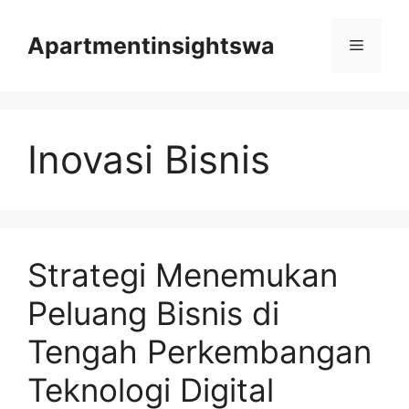
Skip
to
Apartmentinsightswa
Menu
content
Inovasi Bisnis
Strategi Menemukan
Peluang Bisnis di
Tengah Perkembangan
Teknologi Digital