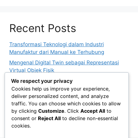
Recent Posts
Transformasi Teknologi dalam Industri
Manufaktur dari Manual ke Terhubung
Mengenal Digital Twin sebagai Representasi
Virtual Objek Fisik
Pentingnya Interoperabilitas dalam Membangun
We respect your privacy
Layanan Digital Terpadu
Cookies help us improve your experience,
deliver personalized content, and analyze
Cara Otomatisasi Digital Meningkatkan Efisiensi
traffic. You can choose which cookies to allow
Proses Administrasi
by clicking
Customize
. Click
Accept All
to
Perkembangan Teknologi Realitas Tertambah
consent or
Reject All
to decline non-essential
untuk Aktivitas Sehari-hari
cookies.