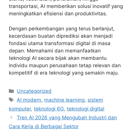
transportasi, AI memberikan solusi inovatif yang
meningkatkan efisiensi dan produktivitas.
Dengan perkembangan yang terus berlanjut,
kecerdasan buatan diprediksi akan menjadi
fondasi utama transformasi digital di masa
depan. Memahami dan memanfaatkan
teknologi AI secara bijak akan membantu
individu maupun perusahaan tetap relevan dan
kompetitif di era teknologi yang semakin maju.
Categories
Uncategorized
Tags
AI modern
,
machine learning
,
sistem
komputer
,
teknologi 6G
,
teknologi digital
Tren AI 2026 yang Mengubah Industri dan
Cara Kerja di Berbagai Sektor