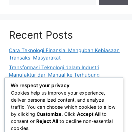
Recent Posts
Cara Teknologi Finansial Mengubah Kebiasaan
Transaksi Masyarakat
Transformasi Teknologi dalam Industri
Manufaktur dari Manual ke Terhubung
Mengenal Digital Twin sebagai Representasi
We respect your privacy
Virtual Objek Fisik
Cookies help us improve your experience,
deliver personalized content, and analyze
Pentingnya Interoperabilitas dalam Membangun
traffic. You can choose which cookies to allow
Layanan Digital Terpadu
by clicking
Customize
. Click
Accept All
to
Cara Otomatisasi Digital Meningkatkan Efisiensi
consent or
Reject All
to decline non-essential
Proses Administrasi
cookies.