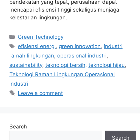
pendekatan yang tepat, perusahaan dapat
mencapai efisiensi tinggi sekaligus menjaga
kelestarian lingkungan.
Categories
Green Technology
Tags
efisiensi energi
,
green innovation
,
industri
ramah lingkungan
,
operasional industri
,
sustainability
,
teknologi bersih
,
teknologi hijau
,
Teknologi Ramah Lingkungan Operasional
Industri
Leave a comment
Search
Search