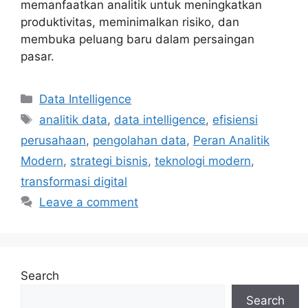
memanfaatkan analitik untuk meningkatkan
produktivitas, meminimalkan risiko, dan
membuka peluang baru dalam persaingan
pasar.
Categories
Data Intelligence
Tags
analitik data
,
data intelligence
,
efisiensi
perusahaan
,
pengolahan data
,
Peran Analitik
Modern
,
strategi bisnis
,
teknologi modern
,
transformasi digital
Leave a comment
Search
Search