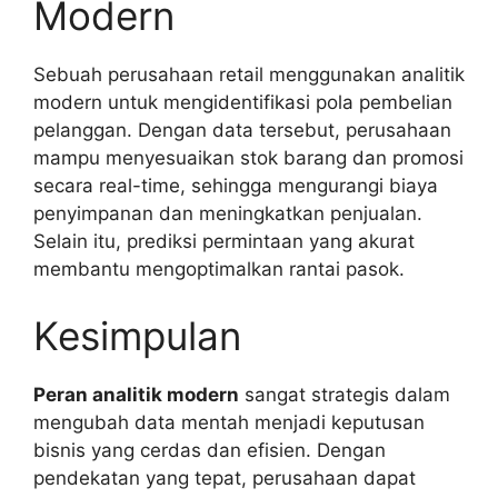
Modern
Sebuah perusahaan retail menggunakan analitik
modern untuk mengidentifikasi pola pembelian
pelanggan. Dengan data tersebut, perusahaan
mampu menyesuaikan stok barang dan promosi
secara real-time, sehingga mengurangi biaya
penyimpanan dan meningkatkan penjualan.
Selain itu, prediksi permintaan yang akurat
membantu mengoptimalkan rantai pasok.
Kesimpulan
Peran analitik modern
sangat strategis dalam
mengubah data mentah menjadi keputusan
bisnis yang cerdas dan efisien. Dengan
pendekatan yang tepat, perusahaan dapat