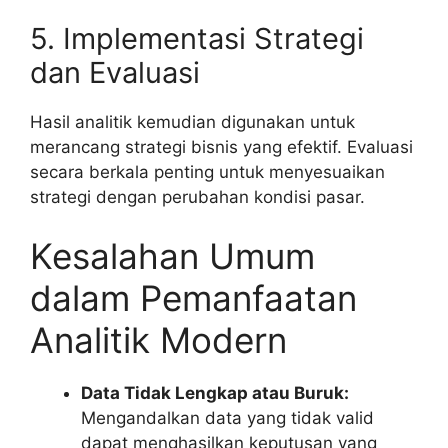
5. Implementasi Strategi
dan Evaluasi
Hasil analitik kemudian digunakan untuk
merancang strategi bisnis yang efektif. Evaluasi
secara berkala penting untuk menyesuaikan
strategi dengan perubahan kondisi pasar.
Kesalahan Umum
dalam Pemanfaatan
Analitik Modern
Data Tidak Lengkap atau Buruk:
Mengandalkan data yang tidak valid
dapat menghasilkan keputusan yang