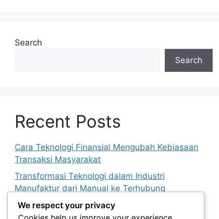
Search
Search
Recent Posts
Cara Teknologi Finansial Mengubah Kebiasaan
Transaksi Masyarakat
Transformasi Teknologi dalam Industri
Manufaktur dari Manual ke Terhubung
Mengenal Digital Twin sebagai Representasi
We respect your privacy
Virtual Objek Fisik
Cookies help us improve your experience,